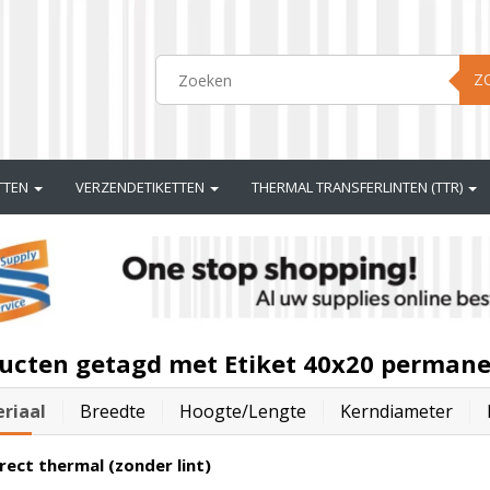
Z
ETTEN
VERZENDETIKETTEN
THERMAL TRANSFERLINTEN (TTR)
ucten getagd met Etiket 40x20 permane
riaal
Breedte
Hoogte/lengte
Kerndiameter
rect thermal (zonder lint)