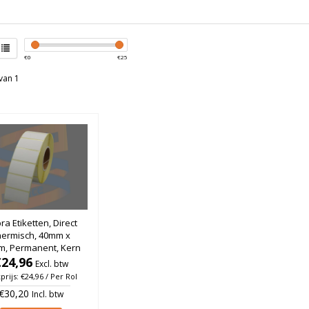
€
0
€
25
van 1
ra Etiketten, Direct
hermisch, 40mm x
m, Permanent, Kern
, rol à 1.650 stuks
€24,96
Excl. btw
prijs: €24,96 / Per Rol
€30,20
Incl. btw