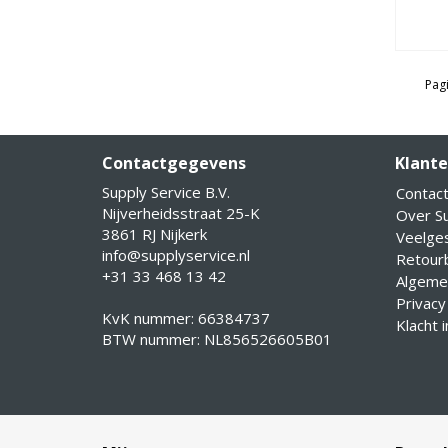
Pagi
Contactgegevens
Klante
Supply Service B.V.
Contac
Nijverheidsstraat 25-K
Over Su
3861 RJ Nijkerk
Veelge
info@supplyservice.nl
Retourb
+31 33 468 13 42
Algeme
Privacy
KvK nummer: 66384737
Klacht 
BTW nummer: NL856526605B01