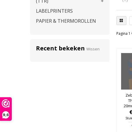
(TTR)
LABELPRINTERS
PAPIER & THERMOROLLEN
Pagina 1 
Recent bekeken
Wissen
Zeb
T
20m
40mm
9,6
Stuk