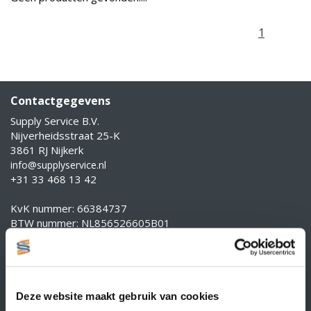
1
Contactgegevens
Supply Service B.V.
Nijverheidsstraat 25-K
3861 RJ Nijkerk
info@supplyservice.nl
+31 33 468 13 42
KvK nummer: 66384737
BTW nummer: NL856526605B01
Klantenservice
Contact
Over Supply Service B.V.
Deze website maakt gebruik van cookies