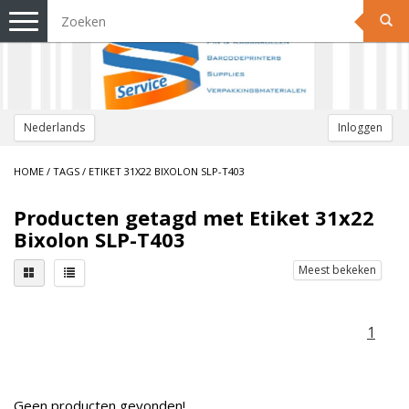
Toggle
navigation
Nederlands
Inloggen
HOME
/
TAGS
/
ETIKET 31X22 BIXOLON SLP-T403
Producten getagd met Etiket 31x22
Bixolon SLP-T403
Meest bekeken
1
Geen producten gevonden!...