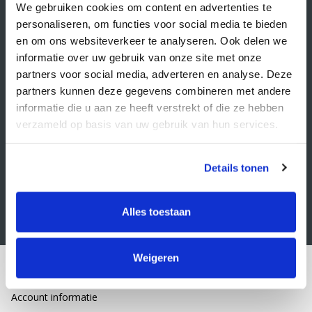
Veelgestelde vragen
We gebruiken cookies om content en advertenties te
personaliseren, om functies voor social media te bieden
Retourbeleid
en om ons websiteverkeer te analyseren. Ook delen we
Algemene voorwaarden
informatie over uw gebruik van onze site met onze
partners voor social media, adverteren en analyse. Deze
Privacy statement
partners kunnen deze gegevens combineren met andere
Klacht indienen
informatie die u aan ze heeft verstrekt of die ze hebben
verzameld op basis van uw gebruik van hun services.
Nieuwsbrief
Schrijf je in voor onze nieuwsbrief
Details tonen
Alles toestaan
Weigeren
Mijn account
Account informatie