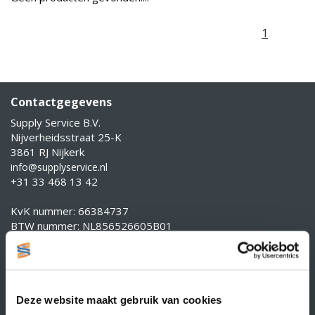
1
Contactgegevens
Supply Service B.V.
Nijverheidsstraat 25-K
3861 RJ Nijkerk
info@supplyservice.nl
+31 33 468 13 42
KvK nummer: 66384737
BTW nummer: NL856526605B01
Klantenservice
Contact
Over Supply Service B.V.
Deze website maakt gebruik van cookies