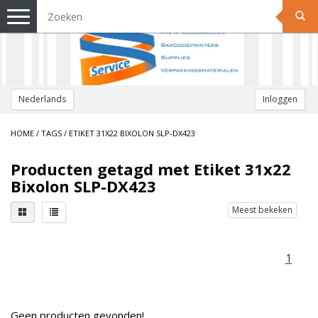
Toggle
navigation
Nederlands
Inloggen
HOME
/
TAGS
/
ETIKET 31X22 BIXOLON SLP-DX423
Producten getagd met Etiket 31x22
Bixolon SLP-DX423
Meest bekeken
1
Geen producten gevonden!...