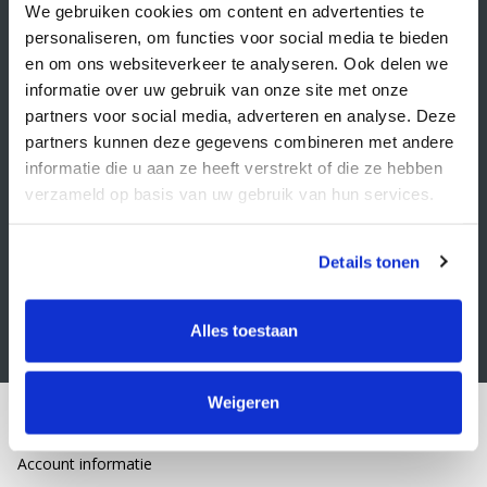
Veelgestelde vragen
We gebruiken cookies om content en advertenties te
personaliseren, om functies voor social media te bieden
Retourbeleid
en om ons websiteverkeer te analyseren. Ook delen we
Algemene voorwaarden
informatie over uw gebruik van onze site met onze
partners voor social media, adverteren en analyse. Deze
Privacy statement
partners kunnen deze gegevens combineren met andere
Klacht indienen
informatie die u aan ze heeft verstrekt of die ze hebben
verzameld op basis van uw gebruik van hun services.
Nieuwsbrief
Schrijf je in voor onze nieuwsbrief
Details tonen
Alles toestaan
Weigeren
Mijn account
Account informatie