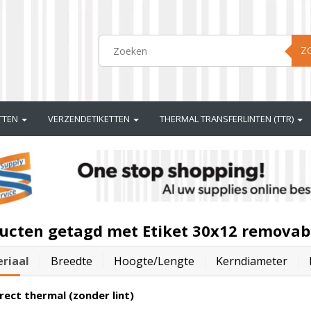
Z
ETTEN
VERZENDETIKETTEN
THERMAL TRANSFERLINTEN (TTR)
ucten getagd met Etiket 30x12 removab
riaal
Breedte
Hoogte/lengte
Kerndiameter
rect thermal (zonder lint)