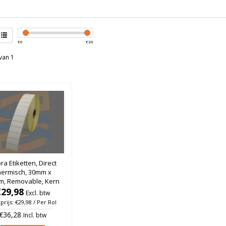
€
0
€
30
van 1
ra Etiketten, Direct
hermisch, 30mm x
, Removable, Kern
, rol à 4.600 stuks
€29,98
Excl. btw
prijs: €29,98 / Per Rol
€36,28
Incl. btw