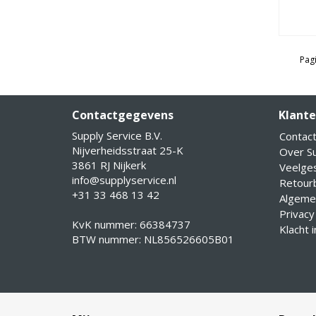
Pagi
Contactgegevens
Klante
Supply Service B.V.
Contac
Nijverheidsstraat 25-K
Over Su
3861 RJ Nijkerk
Veelge
info@supplyservice.nl
Retourb
+31 33 468 13 42
Algeme
Privacy
KvK nummer: 66384737
Klacht 
BTW nummer: NL856526605B01