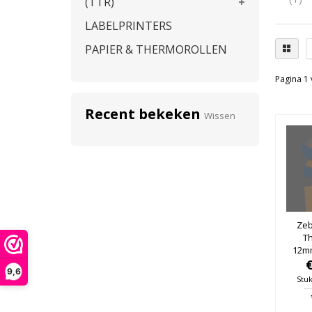
(TTR)
LABELPRINTERS
PAPIER & THERMOROLLEN
Pagina 1 
Recent bekeken
Wissen
Zeb
T
12mm
25mm
9,6
Stuk