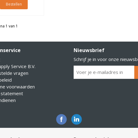
Bestellen
na 1 van 1
nservice
Nieuwsbrief
Schrijf je in voor onze nieuwsb
t
pply Service B.V.
stelde vragen
eleid
ne voorwaarden
 statement
indienen