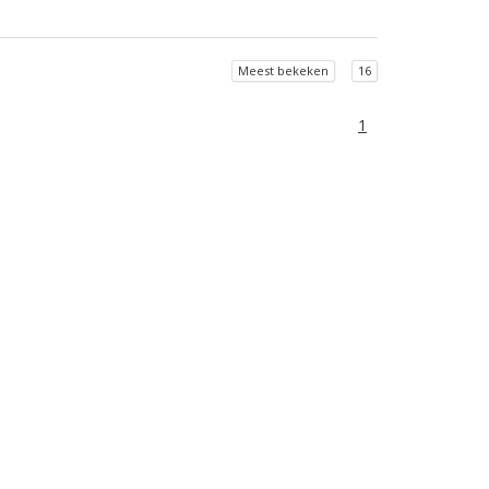
Meest bekeken
16
1