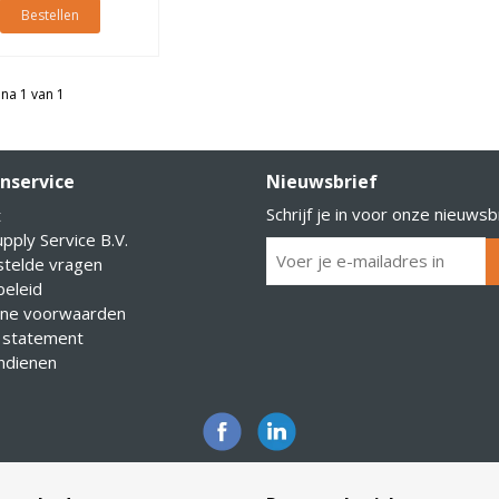
Bestellen
na 1 van 1
nservice
Nieuwsbrief
Schrijf je in voor onze nieuwsb
t
pply Service B.V.
stelde vragen
eleid
ne voorwaarden
 statement
indienen