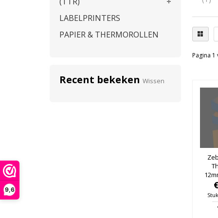
(TTR)
LABELPRINTERS
PAPIER & THERMOROLLEN
Pagina 1 
Recent bekeken
Wissen
Zeb
T
12mm
25mm
9,6
Stuk