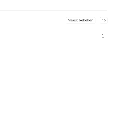
Meest bekeken
16
1