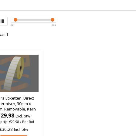
€
0
€
30
van 1
ra Etiketten, Direct
hermisch, 30mm x
, Removable, Kern
, rol à 4.600 stuks
€29,98
Excl. btw
prijs: €29,98 / Per Rol
€36,28
Incl. btw