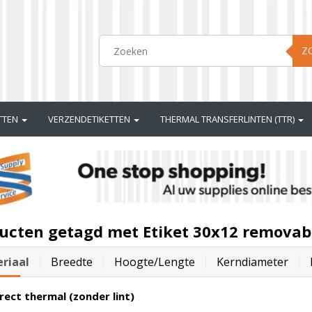
Z
ETTEN
VERZENDETIKETTEN
THERMAL TRANSFERLINTEN (TTR)
ucten getagd met Etiket 30x12 removab
riaal
Breedte
Hoogte/lengte
Kerndiameter
rect thermal (zonder lint)