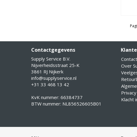
Pagi
Contactgegevens
Klante
Supply Service B.V.
Contac
Nijverheidsstraat 25-K
Over Su
3861 RJ Nijkerk
Veelge
info@supplyservice.nl
Retourb
+31 33 468 13 42
Algeme
Privacy
KvK nummer: 66384737
Klacht 
BTW nummer: NL856526605B01