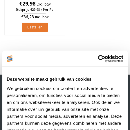
€29,98
à 4.600 stuks
Excl. btw
Stukprijs: €29,98 / Per Rol
€36,28
Incl. btw
Bestellen
1
Deze website maakt gebruik van cookies
Contactgegevens
We gebruiken cookies om content en advertenties te
Supply Service B.V.
personaliseren, om functies voor social media te bieden
Nijverheidsstraat 25-K
en om ons websiteverkeer te analyseren. Ook delen we
3861 RJ Nijkerk
informatie over uw gebruik van onze site met onze
info@supplyservice.nl
+31 33 468 13 42
partners voor social media, adverteren en analyse. Deze
partners kunnen deze gegevens combineren met andere
KvK nummer: 66384737
informatie die u aan ze heeft verstrekt of die ze hebben