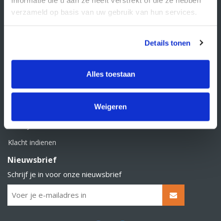
BTW nummer: NL856526605B01
verzameld op basis van uw gebruik van hun services.
Klantenservice
Contact
Details tonen
Over Supply Service B.V.
Veelgestelde vragen
Alles toestaan
Retourbeleid
Weigeren
Algemene voorwaarden
Privacy statement
Klacht indienen
Nieuwsbrief
Schrijf je in voor onze nieuwsbrief