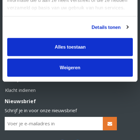
BTW nummer: NL856526605B01
verzameld op basis van uw gebruik van hun services.
Klantenservice
Contact
Details tonen
Over Supply Service B.V.
Veelgestelde vragen
Alles toestaan
Retourbeleid
Weigeren
Algemene voorwaarden
Privacy statement
Klacht indienen
Nieuwsbrief
Schrijf je in voor onze nieuwsbrief