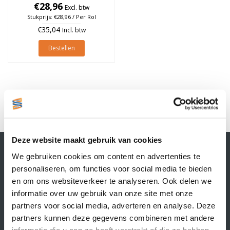
€28,96
à 4.600 stuks
Excl. btw
Stukprijs: €28,96 / Per Rol
€35,04
Incl. btw
Bestellen
1
Deze website maakt gebruik van cookies
Contactgegevens
We gebruiken cookies om content en advertenties te
Supply Service B.V.
personaliseren, om functies voor social media te bieden
Nijverheidsstraat 25-K
en om ons websiteverkeer te analyseren. Ook delen we
3861 RJ Nijkerk
informatie over uw gebruik van onze site met onze
info@supplyservice.nl
+31 33 468 13 42
partners voor social media, adverteren en analyse. Deze
partners kunnen deze gegevens combineren met andere
KvK nummer: 66384737
informatie die u aan ze heeft verstrekt of die ze hebben