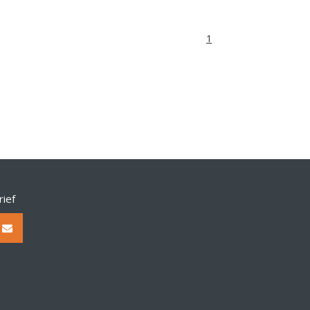
1
rief