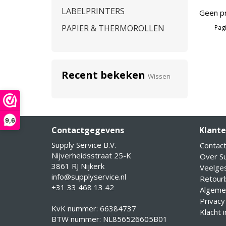
LABELPRINTERS
Geen pr
PAPIER & THERMOROLLEN
Pagi
Recent bekeken
Wissen
9,6
Contactgegevens
Klante
Supply Service B.V.
Contac
Nijverheidsstraat 25-K
Over Su
3861 RJ Nijkerk
Veelge
info@supplyservice.nl
Retourb
+31 33 468 13 42
Algeme
Privacy
KvK nummer: 66384737
Klacht 
BTW nummer: NL856526605B01