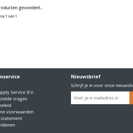
oducten gevonden!...
na 1 van 1
nservice
Nieuwsbrief
Schrijf je in voor onze nieuwsb
t
pply Service B.V.
stelde vragen
eleid
ne voorwaarden
 statement
indienen