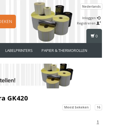
Nederlands
Inloggen
OEKEN
Registreren
0
LABELPRINTERS
PAPIER & THERMOROLLEN
ra GK420
Meest bekeken
16
1