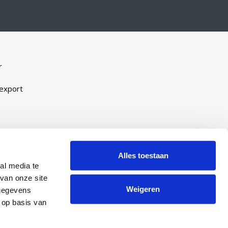
r
-export
eveel
ijn
Alles toestaan
al media te
manent
van onze site
Weigeren
 gegevens
 op basis van