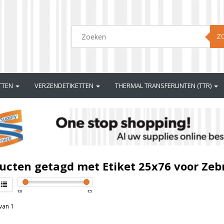
Z
ETTEN
VERZENDETIKETTEN
THERMAL TRANSFERLINTEN (TTR)
ucten getagd met Etiket 25x76 voor Zeb
€
0
€
5
van 1