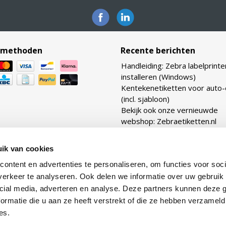
lmethoden
Recente berichten
Handleiding: Zebra labelprinte
installeren (Windows)
Kentekenetiketten voor auto
(incl. sjabloon)
Bekijk ook onze vernieuwde
webshop: Zebraetiketten.nl
Verhouding transferlinten: ho
TTR linten heb ik nodig voor m
ik van cookies
etiketten?
ontent en advertenties te personaliseren, om functies voor soci
Lijmtypes uitgelegd: van per
tot removable
erkeer te analyseren. Ook delen we informatie over uw gebruik 
cial media, adverteren en analyse. Deze partners kunnen deze
ormatie die u aan ze heeft verstrekt of die ze hebben verzameld
es.
© Supply Service B.V. | Webshop design by
OOSEOO