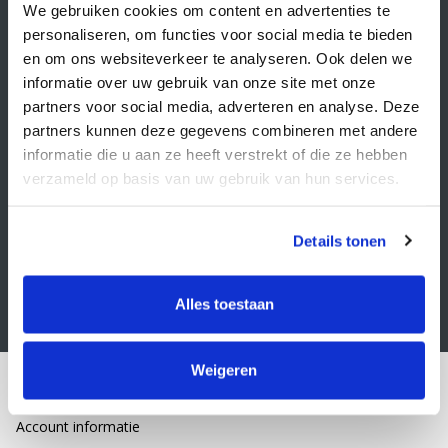
Veelgestelde vragen
We gebruiken cookies om content en advertenties te
personaliseren, om functies voor social media te bieden
Retourbeleid
en om ons websiteverkeer te analyseren. Ook delen we
Algemene voorwaarden
informatie over uw gebruik van onze site met onze
partners voor social media, adverteren en analyse. Deze
Privacy statement
partners kunnen deze gegevens combineren met andere
Klacht indienen
informatie die u aan ze heeft verstrekt of die ze hebben
verzameld op basis van uw gebruik van hun services.
Nieuwsbrief
Schrijf je in voor onze nieuwsbrief
Details tonen
Alles toestaan
Weigeren
Mijn account
Account informatie