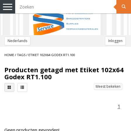
Toggle
navigation
Nederlands
Inloggen
HOME
/
TAGS
/
ETIKET 102X64 GODEX RT1.100
Producten getagd met Etiket 102x64
Godex RT1.100
Meest bekeken
1
Geen producten gevonden!...