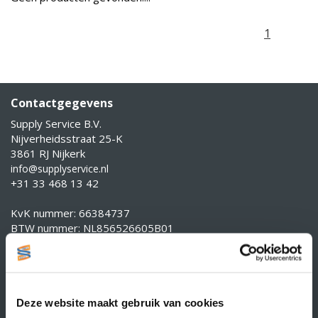
1
Contactgegevens
Supply Service B.V.
Nijverheidsstraat 25-K
3861 RJ Nijkerk
info@supplyservice.nl
+31 33 468 13 42
KvK nummer: 66384737
BTW nummer: NL856526605B01
Klantenservice
Contact
Over Supply Service B.V.
Deze website maakt gebruik van cookies