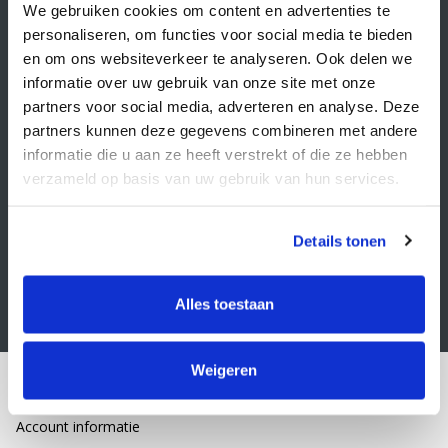
Veelgestelde vragen
We gebruiken cookies om content en advertenties te
personaliseren, om functies voor social media te bieden
Retourbeleid
en om ons websiteverkeer te analyseren. Ook delen we
Algemene voorwaarden
informatie over uw gebruik van onze site met onze
partners voor social media, adverteren en analyse. Deze
Privacy statement
partners kunnen deze gegevens combineren met andere
Klacht indienen
informatie die u aan ze heeft verstrekt of die ze hebben
verzameld op basis van uw gebruik van hun services.
Nieuwsbrief
Schrijf je in voor onze nieuwsbrief
Details tonen
Alles toestaan
Weigeren
Mijn account
Account informatie