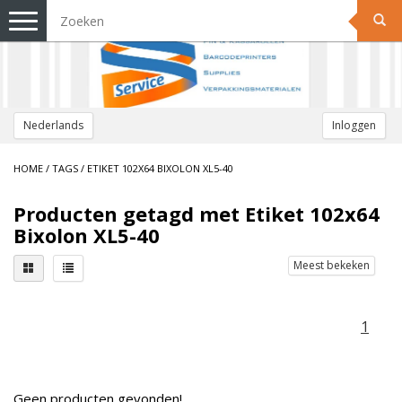
Toggle
navigation
Nederlands
Inloggen
HOME
/
TAGS
/
ETIKET 102X64 BIXOLON XL5-40
Producten getagd met Etiket 102x64
Bixolon XL5-40
Meest bekeken
1
Geen producten gevonden!...