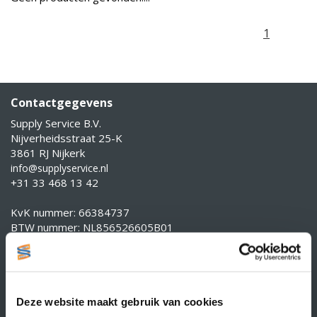
1
Contactgegevens
Supply Service B.V.
Nijverheidsstraat 25-K
3861 RJ Nijkerk
info@supplyservice.nl
+31 33 468 13 42
KvK nummer: 66384737
BTW nummer: NL856526605B01
Klantenservice
Contact
Over Supply Service B.V.
Deze website maakt gebruik van cookies