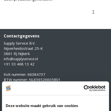
1
Contactgegevens
Supply Service B.V.
Nijverheidsstraat 25-K
3861 RJ Nijkerk
info@supplyservice.nl
+31 33 468 13 42
KvK nummer: 66384737
BTW nummer: NL856526605B01
Klantenservice
Contact
Over Supply Service B.V.
Deze website maakt gebruik van cookies