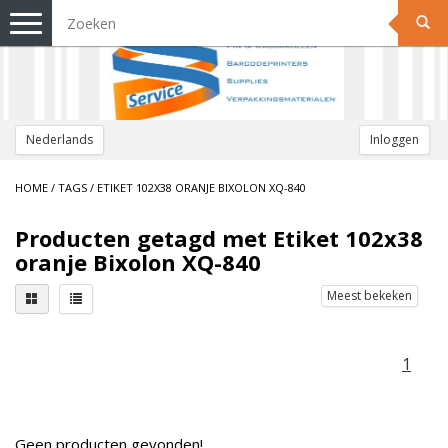
Toggle
navigation
Nederlands
Inloggen
HOME
/
TAGS
/
ETIKET 102X38 ORANJE BIXOLON XQ-840
Producten getagd met Etiket 102x38
oranje Bixolon XQ-840
Meest bekeken
1
Geen producten gevonden!...