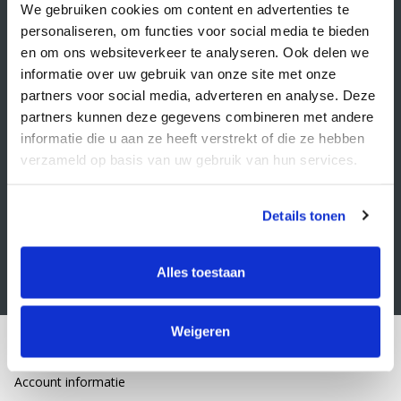
Veelgestelde vragen
We gebruiken cookies om content en advertenties te
personaliseren, om functies voor social media te bieden
Retourbeleid
en om ons websiteverkeer te analyseren. Ook delen we
Algemene voorwaarden
informatie over uw gebruik van onze site met onze
partners voor social media, adverteren en analyse. Deze
Privacy statement
partners kunnen deze gegevens combineren met andere
Klacht indienen
informatie die u aan ze heeft verstrekt of die ze hebben
verzameld op basis van uw gebruik van hun services.
Nieuwsbrief
Schrijf je in voor onze nieuwsbrief
Details tonen
Alles toestaan
Weigeren
Mijn account
Account informatie