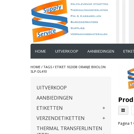
HOME
UITVERKOOP
AANBIEDINGEN
ETIK
HOME
/
TAGS
/
ETIKET 102X38 ORANJE BIXOLON
SLP-DL410
UITVERKOOP
AANBIEDINGEN
Prod
ETIKETTEN
VERZENDETIKETTEN
Pagina 1 
THERMAL TRANSFERLINTEN