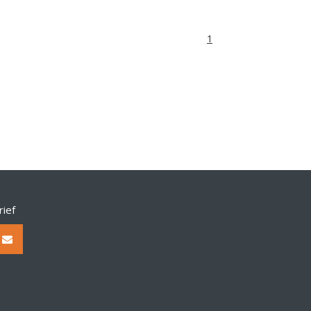
1
rief