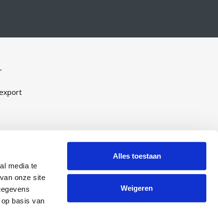
r
-export
eveel
ijn
Alles toestaan
al media te
manent
van onze site
Weigeren
 gegevens
 op basis van