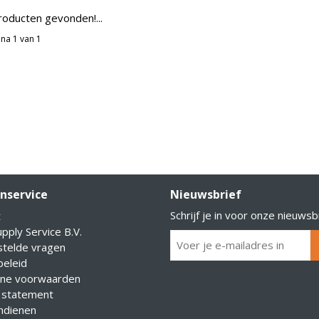
oducten gevonden!...
na 1 van 1
nservice
Nieuwsbrief
Schrijf je in voor onze nieuwsb
t
pply Service B.V.
stelde vragen
eleid
ne voorwaarden
 statement
indienen