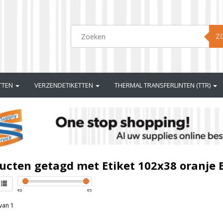
Z
ETTEN
VERZENDETIKETTEN
THERMAL TRANSFERLINTEN (TTR)
ucten getagd met Etiket 102x38 oranje 
€
0
€
5
van 1