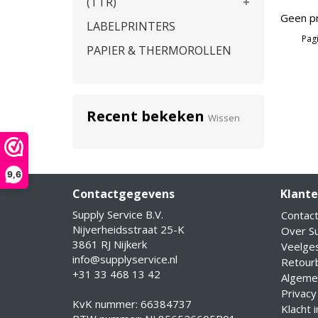
(TTR)
Geen pr
LABELPRINTERS
Pagi
PAPIER & THERMOROLLEN
Recent bekeken
Wissen
9,6
Contactgegevens
Klante
Supply Service B.V.
Contac
Nijverheidsstraat 25-K
Over Su
3861 RJ Nijkerk
Veelge
info@supplyservice.nl
Retourb
+31 33 468 13 42
Algeme
Privacy
KvK nummer: 66384737
Klacht 