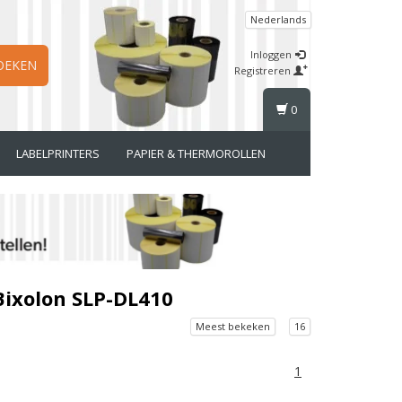
Nederlands
Inloggen
OEKEN
Registreren
0
LABELPRINTERS
PAPIER & THERMOROLLEN
Bixolon SLP-DL410
Meest bekeken
16
1