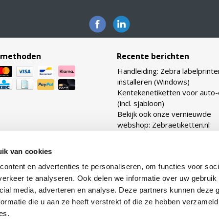
lmethoden
Recente berichten
Handleiding: Zebra labelprinte
installeren (Windows)
Kentekenetiketten voor auto
(incl. sjabloon)
Bekijk ook onze vernieuwde
webshop: Zebraetiketten.nl
Verhouding transferlinten: ho
TTR linten heb ik nodig voor m
ik van cookies
etiketten?
ontent en advertenties te personaliseren, om functies voor soci
Lijmtypes uitgelegd: van per
tot removable
erkeer te analyseren. Ook delen we informatie over uw gebruik 
cial media, adverteren en analyse. Deze partners kunnen deze
ormatie die u aan ze heeft verstrekt of die ze hebben verzameld
es.
© Supply Service B.V. | Webshop design by
OOSEOO