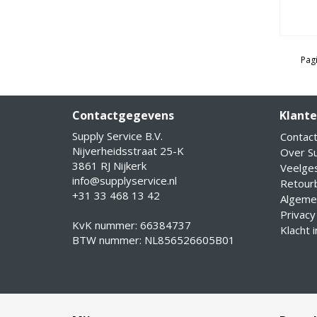
Pagi
Contactgegevens
Klante
Supply Service B.V.
Contac
Nijverheidsstraat 25-K
Over Su
3861 RJ Nijkerk
Veelge
info@supplyservice.nl
Retourb
+31 33 468 13 42
Algeme
Privacy
KvK nummer: 66384737
Klacht 
BTW nummer: NL856526605B01