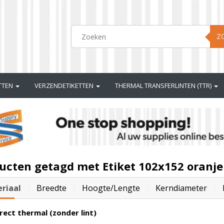
Z
ETTEN
VERZENDETIKETTEN
THERMAL TRANSFERLINTEN (TTR)
ucten getagd met Etiket 102x152 oranje
riaal
Breedte
Hoogte/lengte
Kerndiameter
rect thermal (zonder lint)