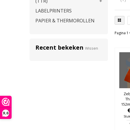
(TTR)
LABELPRINTERS
PAPIER & THERMOROLLEN
Pagina 1 
Recent bekeken
Wissen
Zeb
Th
152m
25mm
9,6
Stuk