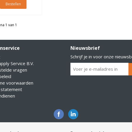
Bestellen
na 1 van 1
nservice
Nieuwsbrief
Schrijf je in voor onze nieuwsb
t
pply Service B.V.
stelde vragen
eleid
ne voorwaarden
 statement
indienen