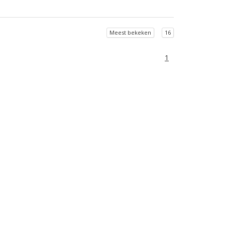
Meest bekeken
16
1