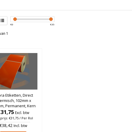
€
0
€
35
van 1
ra Etiketten, Direct
ermisch, 102mm x
m, Permanent, Kern
, Oranje, rol à 475
€31,75
Excl. btw
stuks
prijs: €31,75 / Per Rol
€38,42
Incl. btw