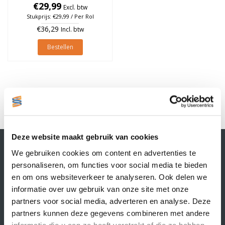
25mm, Geel, rol à 700 stuks
€29,99
Excl. btw
Stukprijs: €29,99 / Per Rol
€36,29
Incl. btw
Bestellen
1
Deze website maakt gebruik van cookies
Contactgegevens
We gebruiken cookies om content en advertenties te
Supply Service B.V.
personaliseren, om functies voor social media te bieden
Nijverheidsstraat 25-K
en om ons websiteverkeer te analyseren. Ook delen we
3861 RJ Nijkerk
informatie over uw gebruik van onze site met onze
info@supplyservice.nl
+31 33 468 13 42
partners voor social media, adverteren en analyse. Deze
partners kunnen deze gegevens combineren met andere
KvK nummer: 66384737
informatie die u aan ze heeft verstrekt of die ze hebben