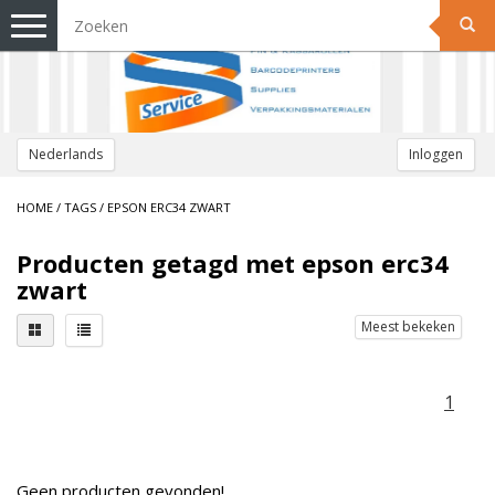
Toggle
navigation
Nederlands
Inloggen
HOME
/
TAGS
/
EPSON ERC34 ZWART
Producten getagd met epson erc34
zwart
Meest bekeken
1
Geen producten gevonden!...