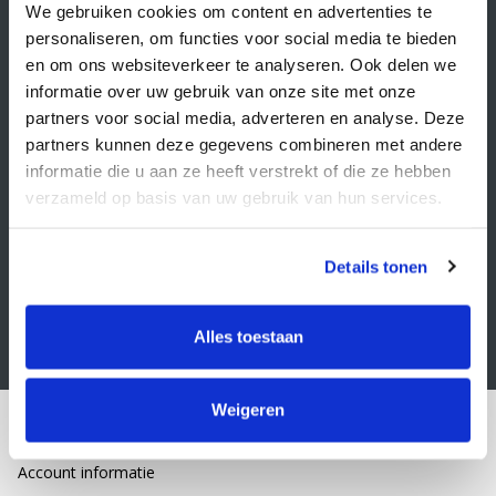
Veelgestelde vragen
We gebruiken cookies om content en advertenties te
personaliseren, om functies voor social media te bieden
Retourbeleid
en om ons websiteverkeer te analyseren. Ook delen we
Algemene voorwaarden
informatie over uw gebruik van onze site met onze
partners voor social media, adverteren en analyse. Deze
Privacy statement
partners kunnen deze gegevens combineren met andere
Klacht indienen
informatie die u aan ze heeft verstrekt of die ze hebben
verzameld op basis van uw gebruik van hun services.
Nieuwsbrief
Schrijf je in voor onze nieuwsbrief
Details tonen
Alles toestaan
Weigeren
Mijn account
Account informatie