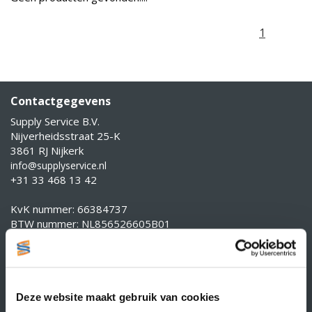
1
Contactgegevens
Supply Service B.V.
Nijverheidsstraat 25-K
3861 RJ Nijkerk
info@supplyservice.nl
+31 33 468 13 42
KvK nummer: 66384737
BTW nummer: NL856526605B01
Klantenservice
Contact
Over Supply Service B.V.
Deze website maakt gebruik van cookies