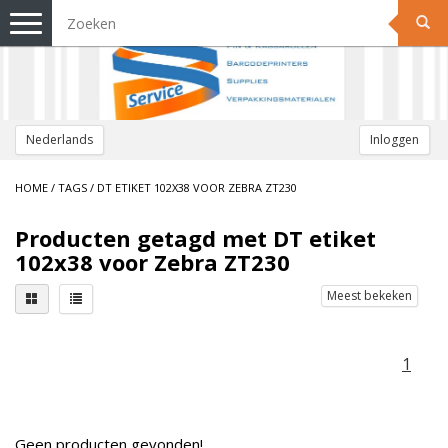
Toggle
navigation
Nederlands
Inloggen
HOME
/
TAGS
/
DT ETIKET 102X38 VOOR ZEBRA ZT230
Producten getagd met DT etiket
102x38 voor Zebra ZT230
Meest bekeken
1
Geen producten gevonden!...