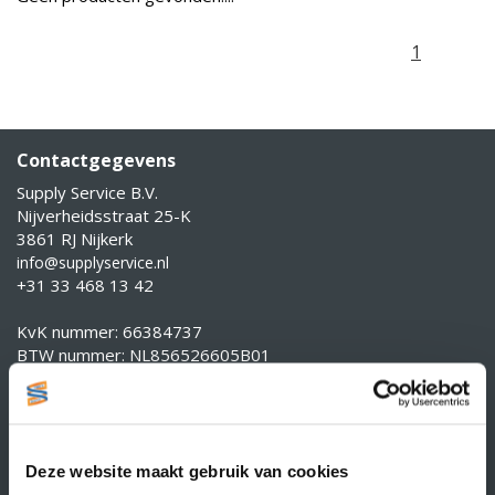
1
Contactgegevens
Supply Service B.V.
Nijverheidsstraat 25-K
3861 RJ Nijkerk
info@supplyservice.nl
+31 33 468 13 42
KvK nummer: 66384737
BTW nummer: NL856526605B01
Klantenservice
Contact
Over Supply Service B.V.
Deze website maakt gebruik van cookies