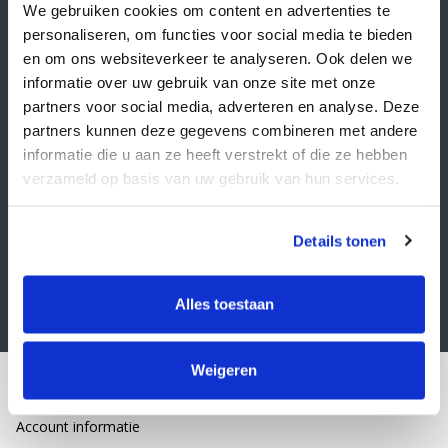
Veelgestelde vragen
We gebruiken cookies om content en advertenties te
personaliseren, om functies voor social media te bieden
Retourbeleid
en om ons websiteverkeer te analyseren. Ook delen we
Algemene voorwaarden
informatie over uw gebruik van onze site met onze
partners voor social media, adverteren en analyse. Deze
Privacy statement
partners kunnen deze gegevens combineren met andere
Klacht indienen
informatie die u aan ze heeft verstrekt of die ze hebben
verzameld op basis van uw gebruik van hun services.
Nieuwsbrief
Schrijf je in voor onze nieuwsbrief
Details tonen
Alles toestaan
Weigeren
Mijn account
Account informatie