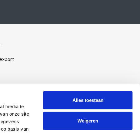
r
-export
eveel
ijn
Alles toestaan
al media te
manent
van onze site
Weigeren
 gegevens
 op basis van