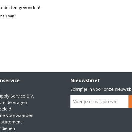
oducten gevonden!...
na 1 van 1
nservice
Nieuwsbrief
Schrijf je in voor onze nieuwsb
t
pply Service B.V.
stelde vragen
eleid
ne voorwaarden
 statement
indienen