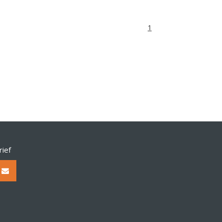
1
rief