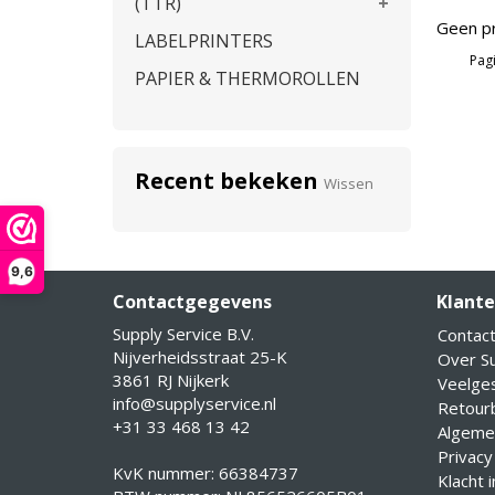
(TTR)
Geen pr
LABELPRINTERS
Pagi
PAPIER & THERMOROLLEN
Recent bekeken
Wissen
9,6
Contactgegevens
Klante
Supply Service B.V.
Contac
Nijverheidsstraat 25-K
Over Su
3861 RJ Nijkerk
Veelge
info@supplyservice.nl
Retourb
+31 33 468 13 42
Algeme
Privacy
KvK nummer: 66384737
Klacht 