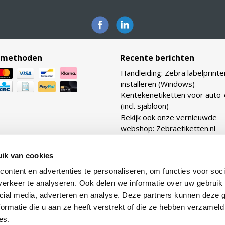
lmethoden
Recente berichten
Handleiding: Zebra labelprinte
installeren (Windows)
Kentekenetiketten voor auto
(incl. sjabloon)
Bekijk ook onze vernieuwde
webshop: Zebraetiketten.nl
Verhouding transferlinten: ho
TTR linten heb ik nodig voor m
ik van cookies
etiketten?
ontent en advertenties te personaliseren, om functies voor soci
Lijmtypes uitgelegd: van per
tot removable
erkeer te analyseren. Ook delen we informatie over uw gebruik 
cial media, adverteren en analyse. Deze partners kunnen deze
ormatie die u aan ze heeft verstrekt of die ze hebben verzameld
es.
© Supply Service B.V. | Webshop design by
OOSEOO