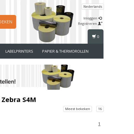
Nederlands
Inloggen
OEKEN
Registreren
0
LABELPRINTERS
PAPIER & THERMOROLLEN
r Zebra S4M
Meest bekeken
16
1