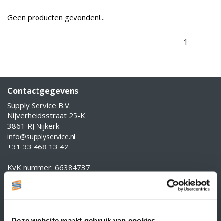
Geen producten gevonden!...
1
Contactgegevens
Supply Service B.V.
Nijverheidsstraat 25-K
3861 RJ Nijkerk
info@supplyservice.nl
+31 33 468 13 42
KvK nummer: 66384737
BTW nummer: NL856526605B01
Klantenservice
Contact
Deze website maakt gebruik van cookies