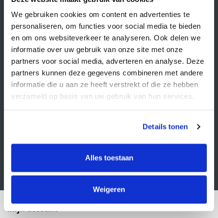
Over Supply Service B.V.
We gebruiken cookies om content en advertenties te
Veelgestelde vragen
personaliseren, om functies voor social media te bieden
en om ons websiteverkeer te analyseren. Ook delen we
Retourbeleid
informatie over uw gebruik van onze site met onze
Algemene voorwaarden
partners voor social media, adverteren en analyse. Deze
partners kunnen deze gegevens combineren met andere
Privacy statement
informatie die u aan ze heeft verstrekt of die ze hebben
Klacht indienen
verzameld op basis van uw gebruik van hun services.
Nieuwsbrief
Schrijf je in voor onze nieuwsbrief
Details tonen
Alles toestaan
Weigeren
Mijn account