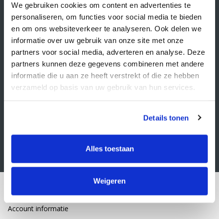
Veelgestelde vragen
We gebruiken cookies om content en advertenties te
personaliseren, om functies voor social media te bieden
Retourbeleid
en om ons websiteverkeer te analyseren. Ook delen we
Algemene voorwaarden
informatie over uw gebruik van onze site met onze
partners voor social media, adverteren en analyse. Deze
Privacy statement
partners kunnen deze gegevens combineren met andere
Klacht indienen
informatie die u aan ze heeft verstrekt of die ze hebben
verzameld op basis van uw gebruik van hun services.
Nieuwsbrief
Schrijf je in voor onze nieuwsbrief
Details tonen
Alles toestaan
Weigeren
Mijn account
Account informatie