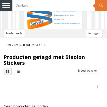
Toggle
navigation
Nederlands
Inloggen
HOME
/
TAGS
/
BIXOLON STICKERS
Producten getagd met Bixolon
Stickers
Meest bekeken
1
Geen producten gevonden!...