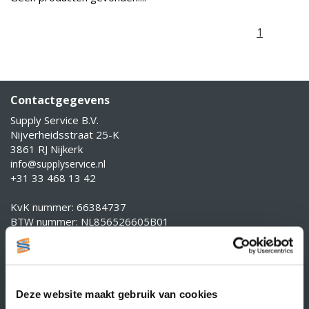
1
Contactgegevens
Supply Service B.V.
Nijverheidsstraat 25-K
3861 RJ Nijkerk
info@supplyservice.nl
+31 33 468 13 42
KvK nummer: 66384737
BTW nummer: NL856526605B01
Klantenservice
Contact
Over Supply Service B.V.
Deze website maakt gebruik van cookies