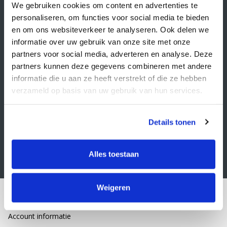
Veelgestelde vragen
We gebruiken cookies om content en advertenties te
personaliseren, om functies voor social media te bieden
Retourbeleid
en om ons websiteverkeer te analyseren. Ook delen we
Algemene voorwaarden
informatie over uw gebruik van onze site met onze
partners voor social media, adverteren en analyse. Deze
Privacy statement
partners kunnen deze gegevens combineren met andere
Klacht indienen
informatie die u aan ze heeft verstrekt of die ze hebben
verzameld op basis van uw gebruik van hun services.
Nieuwsbrief
Schrijf je in voor onze nieuwsbrief
Details tonen
Alles toestaan
Weigeren
Mijn account
Account informatie