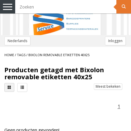
Toggle
navigation
Nederlands
Inloggen
HOME
/
TAGS
/
BIXOLON REMOVABLE ETIKETTEN 40X25
Producten getagd met Bixolon
removable etiketten 40x25
Meest bekeken
1
Geen producten gevonden!...