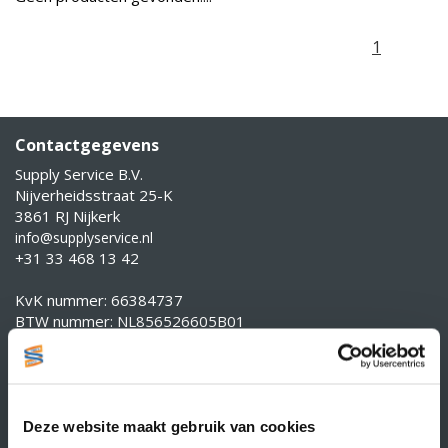
1
Contactgegevens
Supply Service B.V.
Nijverheidsstraat 25-K
3861 RJ Nijkerk
info@supplyservice.nl
+31 33 468 13 42
KvK nummer: 66384737
BTW nummer: NL856526605B01
Klantenservice
Contact
Over Supply Service B.V.
Deze website maakt gebruik van cookies