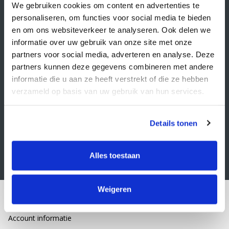
Veelgestelde vragen
We gebruiken cookies om content en advertenties te
personaliseren, om functies voor social media te bieden
Retourbeleid
en om ons websiteverkeer te analyseren. Ook delen we
Algemene voorwaarden
informatie over uw gebruik van onze site met onze
partners voor social media, adverteren en analyse. Deze
Privacy statement
partners kunnen deze gegevens combineren met andere
Klacht indienen
informatie die u aan ze heeft verstrekt of die ze hebben
verzameld op basis van uw gebruik van hun services.
Nieuwsbrief
Schrijf je in voor onze nieuwsbrief
Details tonen
Alles toestaan
Weigeren
Mijn account
Account informatie