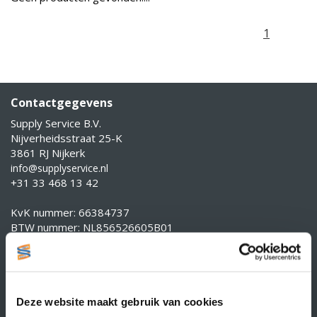
1
Contactgegevens
Supply Service B.V.
Nijverheidsstraat 25-K
3861 RJ Nijkerk
info@supplyservice.nl
+31 33 468 13 42
KvK nummer: 66384737
BTW nummer: NL856526605B01
Klantenservice
Contact
Over Supply Service B.V.
Deze website maakt gebruik van cookies