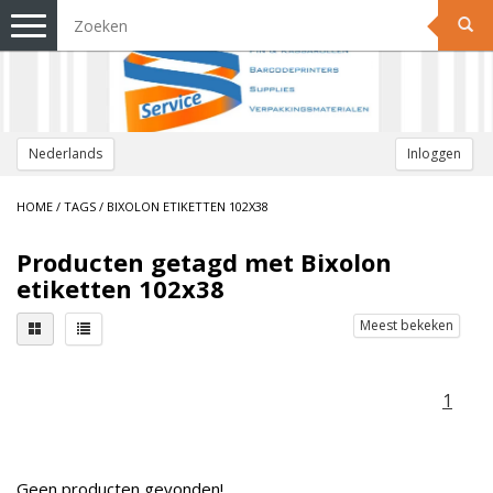
Toggle
navigation
Nederlands
Inloggen
HOME
/
TAGS
/
BIXOLON ETIKETTEN 102X38
Producten getagd met Bixolon
etiketten 102x38
Meest bekeken
1
Geen producten gevonden!...