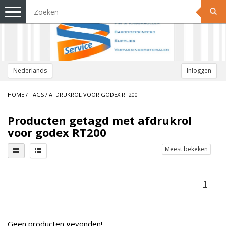
Toggle
navigation
Nederlands
Inloggen
HOME
/
TAGS
/
AFDRUKROL VOOR GODEX RT200
Producten getagd met afdrukrol
voor godex RT200
Meest bekeken
1
Geen producten gevonden!...