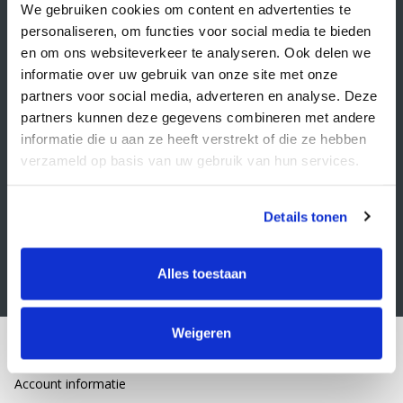
Veelgestelde vragen
We gebruiken cookies om content en advertenties te
personaliseren, om functies voor social media te bieden
Retourbeleid
en om ons websiteverkeer te analyseren. Ook delen we
Algemene voorwaarden
informatie over uw gebruik van onze site met onze
partners voor social media, adverteren en analyse. Deze
Privacy statement
partners kunnen deze gegevens combineren met andere
Klacht indienen
informatie die u aan ze heeft verstrekt of die ze hebben
verzameld op basis van uw gebruik van hun services.
Nieuwsbrief
Schrijf je in voor onze nieuwsbrief
Details tonen
Alles toestaan
Weigeren
Mijn account
Account informatie