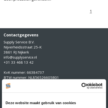
1
Contactgegevens
Supply Service B.V.
Nijverheidsstraat 25-K
3861 RJ Nijkerk
info@supplyservice.nl
+31 33 468 13 42
KvK nummer: 66384737
BTW nummer: NL856526605B01
Klantenservice
Contact
Over Supply Service B.V.
Deze website maakt gebruik van cookies