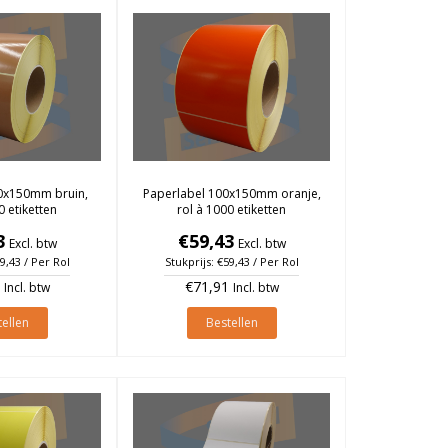
0x150mm bruin,
Paperlabel 100x150mm oranje,
0 etiketten
rol à 1000 etiketten
3
€59,43
Excl. btw
Excl. btw
59,43 / Per Rol
Stukprijs: €59,43 / Per Rol
€71,91
Incl. btw
Incl. btw
ellen
Bestellen