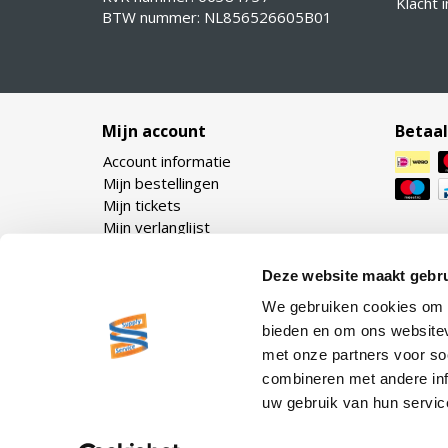
Klacht 
BTW nummer: NL856526605B01
Mijn account
Betaa
Account informatie
Mijn bestellingen
Mijn tickets
Mijn verlanglijst
Deze website maakt gebru
We gebruiken cookies om c
bieden en om ons websitev
met onze partners voor so
combineren met andere inf
uw gebruik van hun servic