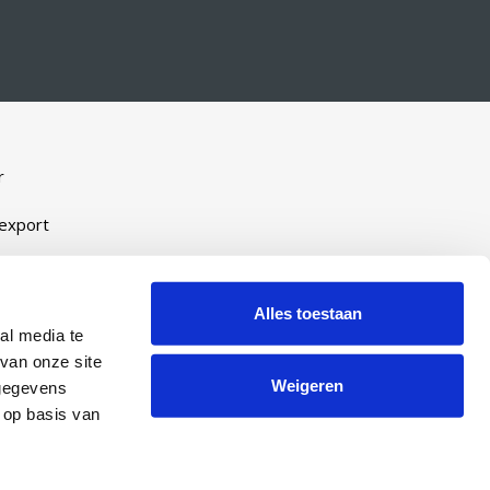
r
-export
Alles toestaan
eveel
al media te
ijn
van onze site
Weigeren
 gegevens
manent
 op basis van