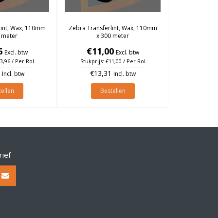
lint, Wax, 110mm
Zebra Transferlint, Wax, 110mm
 meter
x 300 meter
6
€11,00
Excl. btw
Excl. btw
13,96 / Per Rol
Stukprijs: €11,00 / Per Rol
€13,31
Incl. btw
Incl. btw
ellen
Bestellen
rief