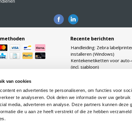
indienen
lmethoden
Recente berichten
Handleiding: Zebra labelprinte
installeren (Windows)
Kentekenetiketten voor auto
(incl. sjabloon)
Bekijk ook onze vernieuwde
webshop: Zebraetiketten.nl
ik van cookies
Verhouding transferlinten: ho
ontent en advertenties te personaliseren, om functies voor soci
TTR linten heb ik nodig voor m
erkeer te analyseren. Ook delen we informatie over uw gebruik 
etiketten?
cial media, adverteren en analyse. Deze partners kunnen deze
Lijmtypes uitgelegd: van per
ormatie die u aan ze heeft verstrekt of die ze hebben verzameld
tot removable
es.