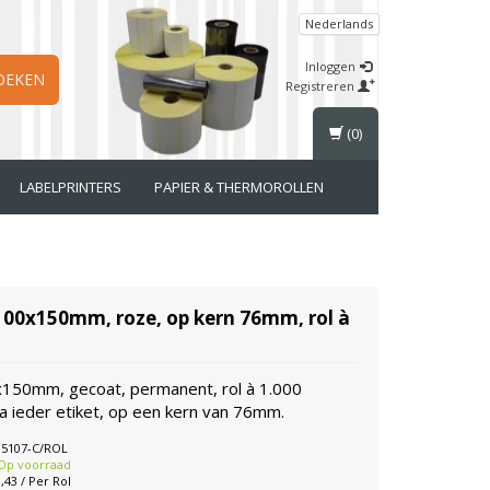
Nederlands
Inloggen
OEKEN
Registreren
(0)
LABELPRINTERS
PAPIER & THERMOROLLEN
 100x150mm, roze, op kern 76mm, rol à
x150mm, gecoat, permanent, rol à 1.000
na ieder etiket, op een kern van 76mm.
85107-C/ROL
Op voorraad
,43 / Per Rol