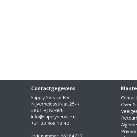
Contactgegevens
Klante
Supply Service B.V.
Contac
Nijverheidsstraat 25-K
Over Su
3861 RJ Nijkerk
Veelge
info@supplyservice.nl
Retourb
+31 33 468 13 42
Algeme
Privacy
KvK nummer: 66384737