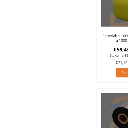
Paperlabel 100
à 1000 
€59,4
Stukprijs: €
€71,91
Best