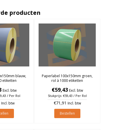
rde producten
0x150mm blauw,
Paperlabel 100x150mm groen,
0 etiketten
rol à 1000 etiketten
3
€59,43
Excl. btw
Excl. btw
59,43 / Per Rol
Stukprijs: €59,43 / Per Rol
€71,91
Incl. btw
Incl. btw
ellen
Bestellen