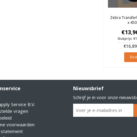
Zebra Transfer
x 450
€13,9
Stukprijs: €
€16,89
Best
nservice
Nieuwsbrief
Schrijf je in voor onze nieuwsb
t
pply Service B.V.
stelde vragen
eleid
ne voorwaarden
 statement