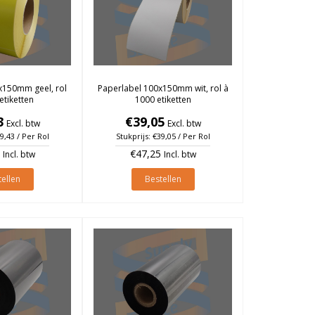
x150mm geel, rol
Paperlabel 100x150mm wit, rol à
etiketten
1000 etiketten
3
€39,05
Excl. btw
Excl. btw
59,43 / Per Rol
Stukprijs: €39,05 / Per Rol
€47,25
Incl. btw
Incl. btw
ellen
Bestellen