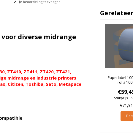
Je beoordeling toevoegen
Gerelatee
 voor diverse midrange
0, ZT410, ZT411, ZT420, ZT421,
ige midrange en industrie printers
Paperlabel 10
rol à 100
ax, Citizen, Toshiba, Sato, Metapace
€59,4
Stukprijs: €
€71,91
Best
compatible