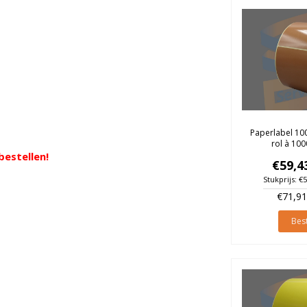
Paperlabel 10
rol à 100
bestellen!
€59,4
Stukprijs: €
€71,91
Best