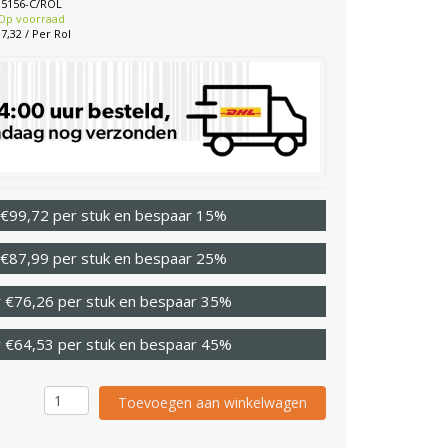
85156-C/ROL
Op voorraad
7,32 / Per Rol
 €99,72 per stuk en bespaar 15%
 €87,99 per stuk en bespaar 25%
 €76,26 per stuk en bespaar 35%
 €64,53 per stuk en bespaar 45%