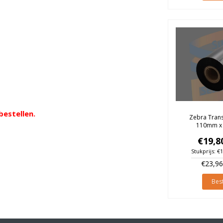
bestellen.
Zebra Transf
110mm x 
€19,8
Stukprijs: €
€23,96
Best