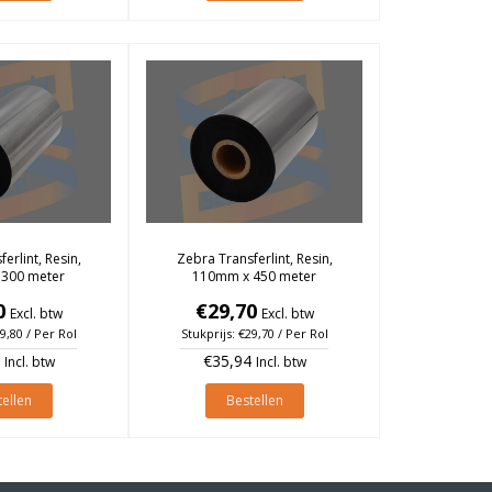
erlint, Resin,
Zebra Transferlint, Resin,
300 meter
110mm x 450 meter
0
€29,70
Excl. btw
Excl. btw
19,80 / Per Rol
Stukprijs: €29,70 / Per Rol
€35,94
Incl. btw
Incl. btw
ellen
Bestellen