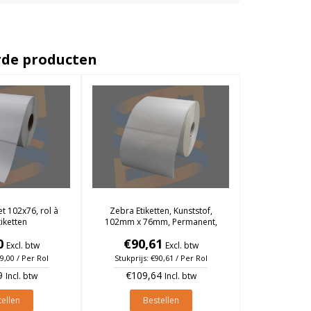
rde producten
et 102x76, rol à
Zebra Etiketten, Kunststof,
tiketten
102mm x 76mm, Permanent,
Kern 25mm, rol à 930 stuks
0
€90,61
Excl. btw
Excl. btw
89,00 / Per Rol
Stukprijs: €90,61 / Per Rol
9
€109,64
Incl. btw
Incl. btw
ellen
Bestellen