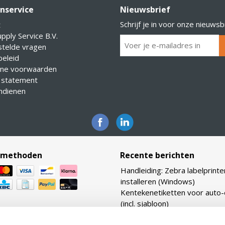
nservice
Nieuwsbrief
Schrijf je in voor onze nieuwsb
t
pply Service B.V.
stelde vragen
eleid
ne voorwaarden
 statement
indienen
lmethoden
Recente berichten
Handleiding: Zebra labelprinte
installeren (Windows)
Kentekenetiketten voor auto
(incl. sjabloon)
Bekijk ook onze vernieuwde