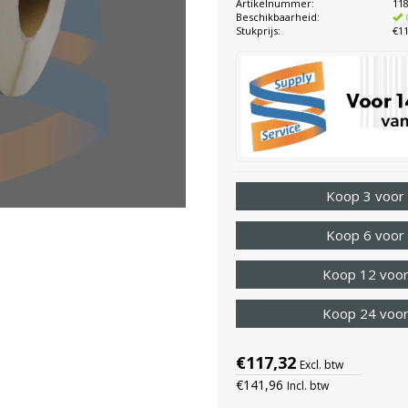
Artikelnummer:
11
Beschikbaarheid:
Stukprijs:
€11
Koop 3 voor
Koop 6 voor
Koop 12 voor
Koop 24 voor
€117,32
Excl. btw
€141,96
Incl. btw