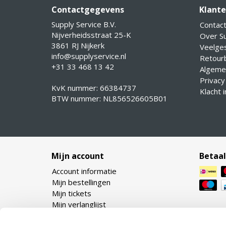
Contactgegevens
Klante
Supply Service B.V.
Contac
Nijverheidsstraat 25-K
Over Su
3861 RJ Nijkerk
Veelge
info@supplyservice.nl
Retourb
+31 33 468 13 42
Algeme
Privacy
KvK nummer: 66384737
Klacht 
BTW nummer: NL856526605B01
Mijn account
Betaa
Account informatie
Mijn bestellingen
Mijn tickets
Mijn verlanglijst