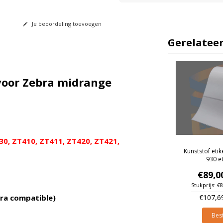
Je beoordeling toevoegen
Gerelatee
voor Zebra midrange
0, ZT410, ZT411, ZT420, ZT421,
Kunststof etik
930 e
€89,0
Stukprijs: €
€107,6
bra compatible)
Best