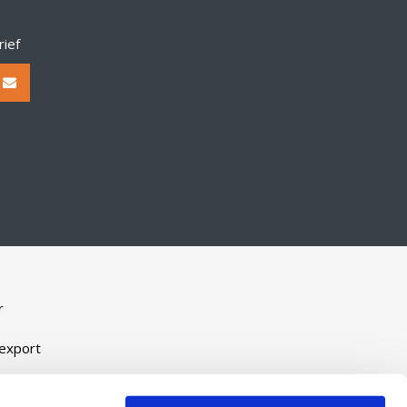
rief
r
-export