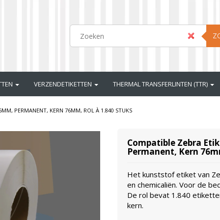
Z
ETTEN
VERZENDETIKETTEN
THERMAL TRANSFERLINTEN (TTR)
6MM, PERMANENT, KERN 76MM, ROL À 1.840 STUKS
Compatible Zebra Eti
Permanent, Kern 76mm,
Het kunststof etiket van Z
en chemicaliën. Voor de bedr
De rol bevat 1.840 etiket
kern.