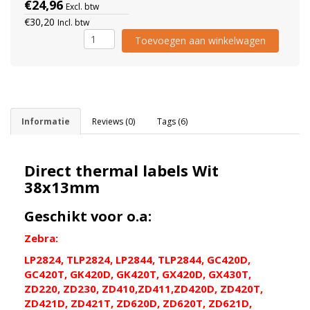
€24,96
Excl. btw
€30,20
Incl. btw
Toevoegen aan winkelwagen
Informatie
Reviews (0)
Tags (6)
Direct thermal labels Wit
38x13mm
Geschikt voor o.a:
Zebra:
LP2824, TLP2824, LP2844, TLP2844, GC420D,
GC420T, GK420D, GK420T, GX420D, GX430T,
ZD220, ZD230, ZD410,ZD411,ZD420D, ZD420T,
ZD421D, ZD421T, ZD620D, ZD620T, ZD621D,