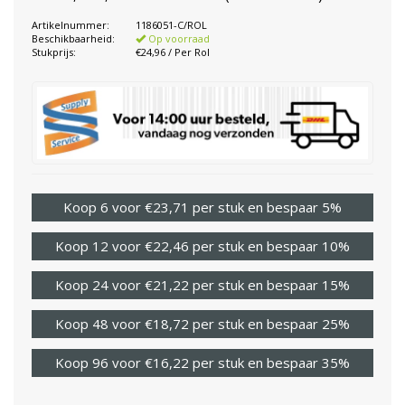
Artikelnummer:
1186051-C/ROL
Beschikbaarheid:
Op voorraad
Stukprijs:
€24,96 / Per Rol
Koop 6 voor €23,71 per stuk en bespaar 5%
Koop 12 voor €22,46 per stuk en bespaar 10%
Koop 24 voor €21,22 per stuk en bespaar 15%
Koop 48 voor €18,72 per stuk en bespaar 25%
Koop 96 voor €16,22 per stuk en bespaar 35%