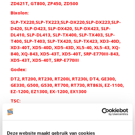
ZD621T, GT800, ZP450, ZD500
Bixolon:
SLP-TX220,SLP-TX223,SLP-DX220,SLP-DX223,SLP-
D420, SLP-D423, SLP-DX420, SLP-DX423, SLP-
DL410, SLP-DL413, SLP-TX400, SLP-TX403, SLP-
T400, SLP-T403, SLP-TX420, SLP-TX423, XD3-40D,
XD3-40T, XD5-40D, XD5-43D, XL5-40, XL5-43, XQ-
840, XQ-843, XD5-43T, XD5-40T, SRP-E770III-843,
XD5-43T, XD5-40T, SRP-E770III
Godex:
DT2, RT200, RT230, RT200i, RT230i, DT4, GE300,
GE330, G500, G530, RT700, RT730, RT863i, EZ-1100,
EZ-1200, EZ1300, EX-1200, EX1300
TSC:
DA200, DA210, DA220, DA300, DA310, DA320, TDP-
225, TDP-247, TDP-324, TDP-345, TA200, TA210,
TA300, TA310, TE200, TE210, TE300, TE310, TC200,
TC210, TC300, TC310, TTP224, TTP244, TTP225 ,
Deze website maakt gebruik van cookies