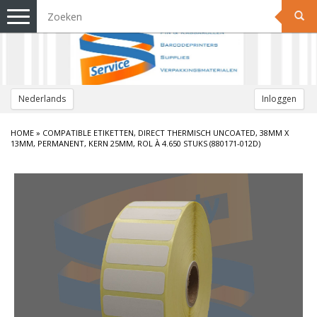
Toggle
navigation
Nederlands
Inloggen
HOME
»
COMPATIBLE ETIKETTEN, DIRECT THERMISCH UNCOATED, 38MM X
13MM, PERMANENT, KERN 25MM, ROL À 4.650 STUKS (880171-012D)