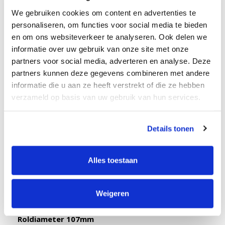
TTP323, TTP243, TTP342, TTP247, TTP345, TX200,
TX300, TX600
We gebruiken cookies om content en advertenties te
personaliseren, om functies voor social media te bieden
Citizen:
en om ons websiteverkeer te analyseren. Ook delen we
CL-E300, CL-S300,
CL-E321, CL-E331, CL-S521, CL-
informatie over uw gebruik van onze site met onze
S621, CL-S631, CLS6621, CL-S400DT,
partners voor social media, adverteren en analyse. Deze
CL-E720, CL-S700, CL-S703, CL-S321
partners kunnen deze gegevens combineren met andere
informatie die u aan ze heeft verstrekt of die ze hebben
verzameld op basis van uw gebruik van hun services.
BESTELEENHEID: PER ROL
Materiaal: Direct thermal uncoat 1000D (880171-
012D)
Details tonen
Formaat BxH: 38x13mm
Lijmsoort: permanent
Alles toestaan
Kern: 25mm
Aantal etiketten per rol: 4.650
Weigeren
Doosinhoud: 12 rollen
Roldiameter 107mm