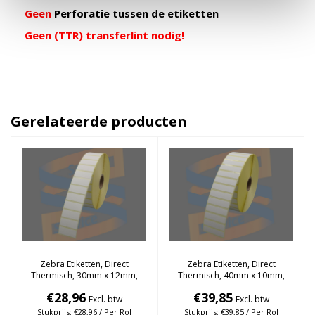
Geen
Perforatie tussen de etiketten
Geen (TTR) transferlint nodig!
Gerelateerde producten
Zebra Etiketten, Direct
Zebra Etiketten, Direct
Thermisch, 30mm x 12mm,
Thermisch, 40mm x 10mm,
Permanent, Kern 25mm, rol à
Permanent, Kern 25mm, rol à
€28,96
€39,85
4.600 stuks
6.000 stuks
Excl. btw
Excl. btw
Stukprijs: €28,96 / Per Rol
Stukprijs: €39,85 / Per Rol