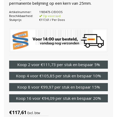
permanente belijming op een kern van 25mm.
Artikelnummer:
1183473-C/DOOS
Beschikbaarheid:
Op voorraad
Stukprijs:
€117,61 / Per Doos
Koop 2 voor €111,73 per stuk en bespaar 5%
Koop 4 voor €105,85 per stuk en bespaar 10%
Koop 8 voor €99,97 per stuk en bespaar 15%
Koop 16 voor €94,09 per stuk en bespaar 20%
€117,61
Excl. btw