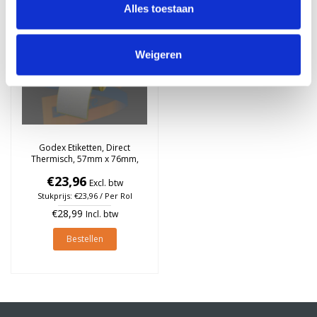
Gerelateerde producten
Alles toestaan
Weigeren
Godex Etiketten, Direct
Thermisch, 57mm x 76mm,
Permanent, Kern 25mm, rol à
€23,96
930 stuks
Excl. btw
Stukprijs: €23,96 / Per Rol
€28,99
Incl. btw
Bestellen