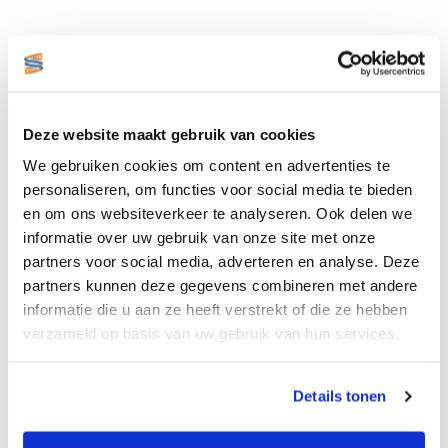
BESTELEENHEID: PER DOOS
Materiaal: Direct thermal Gecoat (Godex)
Formaat BxH: 57x76mm
Deze website maakt gebruik van cookies
Lijmsoort: Permanent
We gebruiken cookies om content en advertenties te
Kern: 25mm
personaliseren, om functies voor social media te bieden
Aantal etiketten per rol: 930
en om ons websiteverkeer te analyseren. Ook delen we
Doosinhoud: 12 rollen
informatie over uw gebruik van onze site met onze
partners voor social media, adverteren en analyse. Deze
Roldiameter 120mm
partners kunnen deze gegevens combineren met andere
Perforatie tussen de etiketten
informatie die u aan ze heeft verstrekt of die ze hebben
Geen (TTR) transferlint nodig!
verzameld op basis van uw gebruik van hun services.
Details tonen