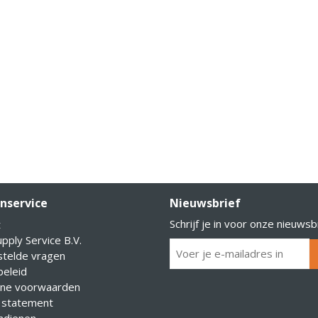
nservice
Nieuwsbrief
Schrijf je in voor onze nieuwsb
t
pply Service B.V.
stelde vragen
eleid
ne voorwaarden
 statement