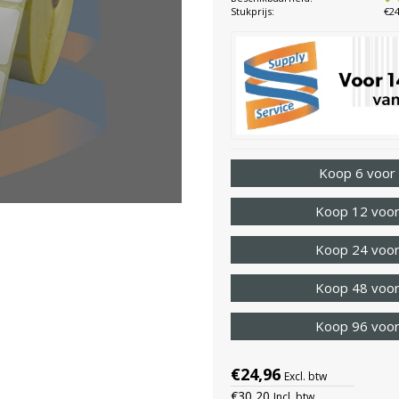
Stukprijs:
€24
Koop 6 voor
Koop 12 voor
Koop 24 voor
Koop 48 voor
Koop 96 voor
€24,96
Excl. btw
€30,20
Incl. btw