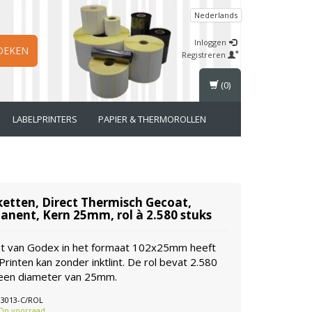
Nederlands
Inloggen
OEKEN
Registreren
(0)
LABELPRINTERS
PAPIER & THERMOROLLEN
etten, Direct Thermisch Gecoat,
ent, Kern 25mm, rol à 2.580 stuks
ket van Godex in het formaat 102x25mm heeft
rinten kan zonder inktlint. De rol bevat 2.580
 een diameter van 25mm.
83013-C/ROL
Op voorraad