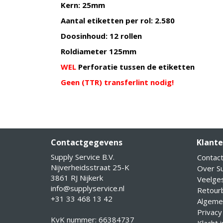
Kern: 25mm
Aantal etiketten per rol: 2.580
Doosinhoud: 12 rollen
Roldiameter 125mm
WEL
Perforatie tussen de etiketten
Geen (TTR) transferlint nodig!
Contactgegevens
Klante
Supply Service B.V.
Contac
Nijverheidsstraat 25-K
Over Su
3861 RJ Nijkerk
Veelge
info@supplyservice.nl
Retourb
+31 33 468 13 42
Algeme
Privacy
KvK nummer: 66384737