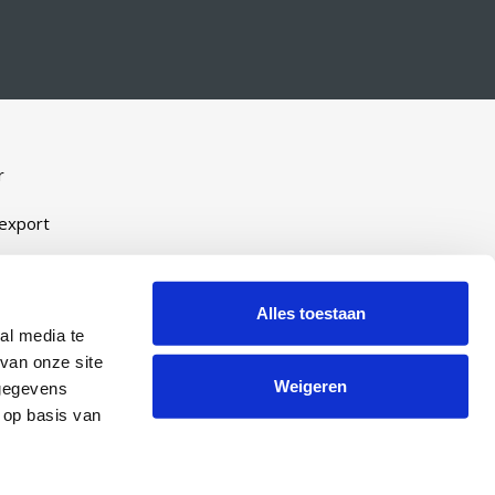
r
-export
Alles toestaan
eveel
al media te
ijn
van onze site
Weigeren
 gegevens
manent
 op basis van