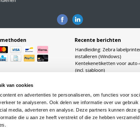
indienen
lmethoden
Recente berichten
Handleiding: Zebra labelprinte
installeren (Windows)
Kentekenetiketten voor auto
(incl. sjabloon)
Bekijk ook onze vernieuwde
webshop: Zebraetiketten.nl
ik van cookies
Verhouding transferlinten: ho
ontent en advertenties te personaliseren, om functies voor soci
TTR linten heb ik nodig voor m
erkeer te analyseren. Ook delen we informatie over uw gebruik 
etiketten?
cial media, adverteren en analyse. Deze partners kunnen deze
Lijmtypes uitgelegd: van per
ormatie die u aan ze heeft verstrekt of die ze hebben verzameld
tot removable
es.