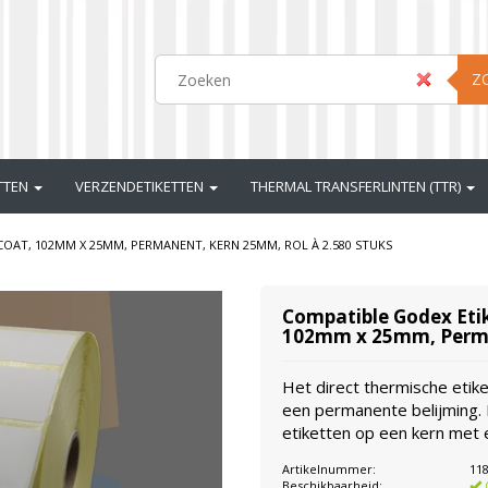
Z
ETTEN
VERZENDETIKETTEN
THERMAL TRANSFERLINTEN (TTR)
OAT, 102MM X 25MM, PERMANENT, KERN 25MM, ROL À 2.580 STUKS
Compatible Godex Etik
102mm x 25mm, Perman
Het direct thermische eti
een permanente belijming. P
etiketten op een kern met
Artikelnummer:
11
Beschikbaarheid: