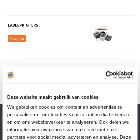
LABELPRINTERS
Shop nu
PAPIER & THERMOROLLEN
Shop nu
Deze website maakt gebruik van cookies
We gebruiken cookies om content en advertenties te
Contactgegevens
personaliseren, om functies voor social media te bieden
Supply Service B.V.
en om ons websiteverkeer te analyseren. Ook delen we
Nijverheidsstraat 25-K
informatie over uw gebruik van onze site met onze
3861 RJ Nijkerk
partners voor social media, adverteren en analyse. Deze