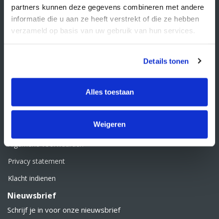
info@supplyservice.nl
partners kunnen deze gegevens combineren met andere
+31 33 468 13 42
informatie die u aan ze heeft verstrekt of die ze hebben
verzameld op basis van uw gebruik van hun services.
KvK nummer: 66384737
BTW nummer: NL856526605B01
Klantenservice
Details tonen
Contact
Alles toestaan
Over Supply Service B.V.
Veelgestelde vragen
Weigeren
Retourbeleid
Algemene voorwaarden
Privacy statement
Klacht indienen
Nieuwsbrief
Schrijf je in voor onze nieuwsbrief