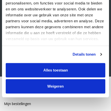
Retourbeleid
personaliseren, om functies voor social media te bieden
Algemene voorwaarden
en om ons websiteverkeer te analyseren. Ook delen we
informatie over uw gebruik van onze site met onze
Privacy statement
partners voor social media, adverteren en analyse. Deze
Klacht indienen
partners kunnen deze gegevens combineren met andere
informatie die u aan ze heeft verstrekt of die ze hebben
Nieuwsbrief
verzameld op basis van uw gebruik van hun services.
Schrijf je in voor onze nieuwsbrief
Details tonen
Alles toestaan
Mijn account
Weigeren
Account informatie
Mijn bestellingen