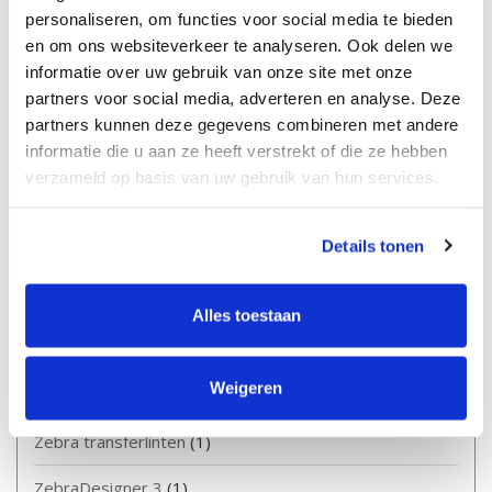
personaliseren, om functies voor social media te bieden
Removable
(1)
en om ons websiteverkeer te analyseren. Ook delen we
informatie over uw gebruik van onze site met onze
Thermal transfer etiketten
(1)
partners voor social media, adverteren en analyse. Deze
Thermal transferlinten (TTR)
(2)
partners kunnen deze gegevens combineren met andere
informatie die u aan ze heeft verstrekt of die ze hebben
Tips en uitleg
(8)
verzameld op basis van uw gebruik van hun services.
Verzendetiketten
(1)
Details tonen
Webshop
(1)
Zebra
(3)
Alles toestaan
Zebra etiketten
(1)
Weigeren
Zebra labelprinters
(2)
Zebra transferlinten
(1)
ZebraDesigner 3
(1)