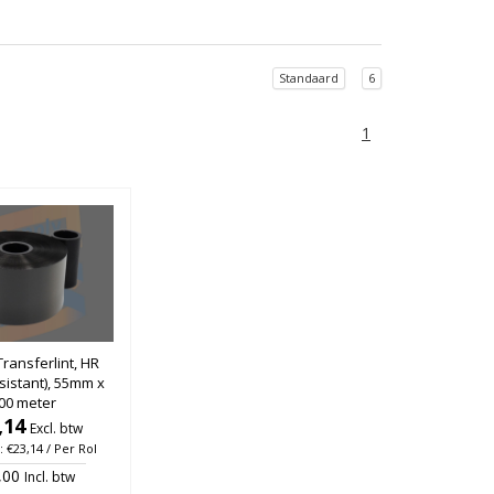
Standaard
6
1
ransferlint, HR
sistant), 55mm x
00 meter
,14
Excl. btw
: €23,14 / Per Rol
,00
Incl. btw