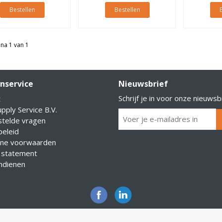
Bestellen
Bestellen
na 1 van 1
nservice
Nieuwsbrief
Schrijf je in voor onze nieuwsb
t
pply Service B.V.
stelde vragen
eleid
ne voorwaarden
 statement
indienen