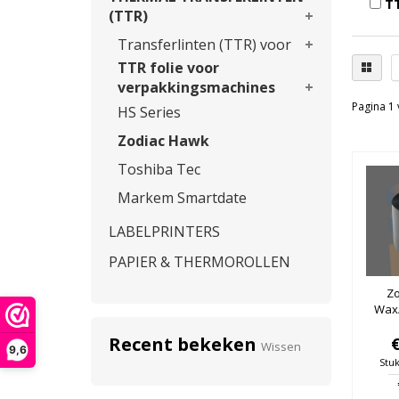
TT
(TTR)
Transferlinten (TTR) voor
TTR folie voor
verpakkingsmachines
Pagina 1 
HS Series
Zodiac Hawk
Toshiba Tec
Markem Smartdate
LABELPRINTERS
PAPIER & THERMOROLLEN
Zo
Wax/
Recent bekeken
Wissen
9,6
Stuk