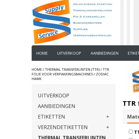
HOME
UITVERKOOP
AANBIEDINGEN
ETIK
HOME
/
THERMAL TRANSFERLINTEN (TTR)
/
TTR
FOLIE VOOR VERPAKKINGSMACHINES
/
ZODIAC
HAWK
UITVERKOOP
TTR 
AANBIEDINGEN
ETIKETTEN
Mate
VERZENDETIKETTEN
TT
THERMAL TRANSFERLINTEN