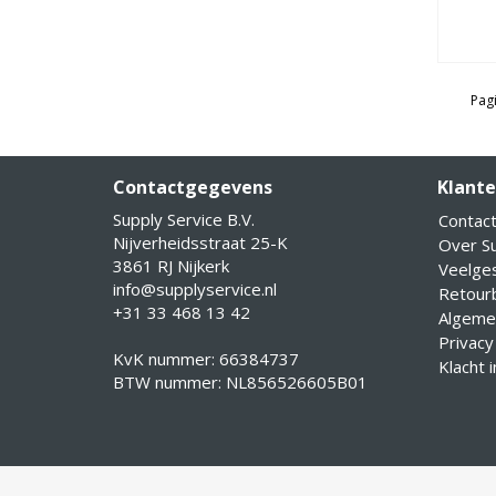
Pagi
Contactgegevens
Klante
Supply Service B.V.
Contac
Nijverheidsstraat 25-K
Over Su
3861 RJ Nijkerk
Veelge
info@supplyservice.nl
Retourb
+31 33 468 13 42
Algeme
Privacy
KvK nummer: 66384737
Klacht 
BTW nummer: NL856526605B01