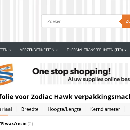
Z
ETTEN
VERZENDETIKETTEN
THERMAL TRANSFERLINTEN (TTR)
folie voor Zodiac Hawk verpakkingsmac
riaal
Breedte
Hoogte/lengte
Kerndiameter
R wax/resin
(2)