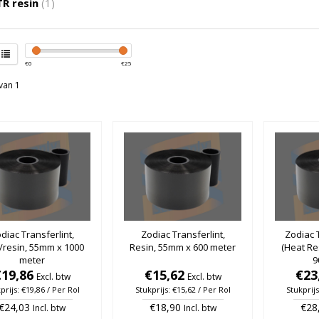
R resin
(1)
€
0
€
25
van 1
diac Transferlint,
Zodiac Transferlint,
Zodiac T
resin, 55mm x 1000
Resin, 55mm x 600 meter
(Heat Re
meter
9
€19,86
€15,62
€23
Excl. btw
Excl. btw
prijs: €19,86 / Per Rol
Stukprijs: €15,62 / Per Rol
Stukprijs
€24,03
€18,90
€28
Incl. btw
Incl. btw