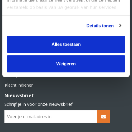
BTW nummer: NL856526605B01
verzameld op basis van uw gebruik van hun services.
Klantenservice
Contact
Details tonen
Over Supply Service B.V.
Veelgestelde vragen
Alles toestaan
Retourbeleid
Weigeren
Algemene voorwaarden
Privacy statement
Klacht indienen
Nieuwsbrief
Schrijf je in voor onze nieuwsbrief