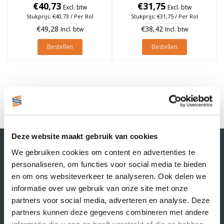
25mm, Geel, rol à 475 stuks
€40,73
25mm, Geel, rol à 475 stuks
€31,75
Excl. btw
Excl. btw
Stukprijs: €40,73 / Per Rol
Stukprijs: €31,75 / Per Rol
€49,28
€38,42
Incl. btw
Incl. btw
Bestellen
Bestellen
1
Deze website maakt gebruik van cookies
Contactgegevens
We gebruiken cookies om content en advertenties te
Supply Service B.V.
personaliseren, om functies voor social media te bieden
Nijverheidsstraat 25-K
en om ons websiteverkeer te analyseren. Ook delen we
3861 RJ Nijkerk
informatie over uw gebruik van onze site met onze
info@supplyservice.nl
+31 33 468 13 42
partners voor social media, adverteren en analyse. Deze
partners kunnen deze gegevens combineren met andere
KvK nummer: 66384737
informatie die u aan ze heeft verstrekt of die ze hebben