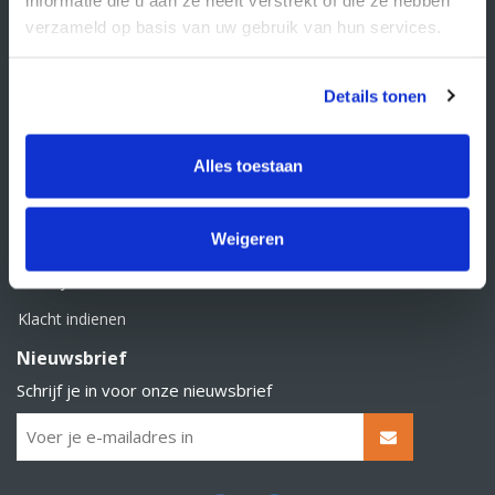
BTW nummer: NL856526605B01
verzameld op basis van uw gebruik van hun services.
Klantenservice
Contact
Details tonen
Over Supply Service B.V.
Veelgestelde vragen
Alles toestaan
Retourbeleid
Weigeren
Algemene voorwaarden
Privacy statement
Klacht indienen
Nieuwsbrief
Schrijf je in voor onze nieuwsbrief