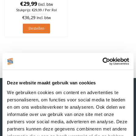
25mm, Oranje, rol à 700
€29,99
Excl. btw
stuks
Stukprijs: €29,99 / Per Rol
€36,29
Incl. btw
Bestellen
1
Deze website maakt gebruik van cookies
Contactgegevens
We gebruiken cookies om content en advertenties te
Supply Service B.V.
personaliseren, om functies voor social media te bieden
Nijverheidsstraat 25-K
en om ons websiteverkeer te analyseren. Ook delen we
3861 RJ Nijkerk
informatie over uw gebruik van onze site met onze
info@supplyservice.nl
+31 33 468 13 42
partners voor social media, adverteren en analyse. Deze
partners kunnen deze gegevens combineren met andere
KvK nummer: 66384737
informatie die u aan ze heeft verstrekt of die ze hebben