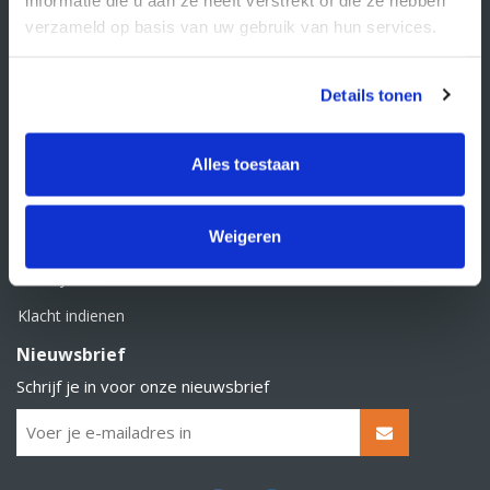
BTW nummer: NL856526605B01
verzameld op basis van uw gebruik van hun services.
Klantenservice
Contact
Details tonen
Over Supply Service B.V.
Veelgestelde vragen
Alles toestaan
Retourbeleid
Weigeren
Algemene voorwaarden
Privacy statement
Klacht indienen
Nieuwsbrief
Schrijf je in voor onze nieuwsbrief