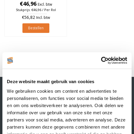
Oranje, rol à 1.370 stuks
€46,96
Excl. btw
Stukprijs: €46,96 / Per Rol
€56,82
Incl. btw
Bestellen
1
Deze website maakt gebruik van cookies
Contactgegevens
We gebruiken cookies om content en advertenties te
Supply Service B.V.
personaliseren, om functies voor social media te bieden
Nijverheidsstraat 25-K
en om ons websiteverkeer te analyseren. Ook delen we
3861 RJ Nijkerk
informatie over uw gebruik van onze site met onze
info@supplyservice.nl
+31 33 468 13 42
partners voor social media, adverteren en analyse. Deze
partners kunnen deze gegevens combineren met andere
KvK nummer: 66384737
informatie die u aan ze heeft verstrekt of die ze hebben