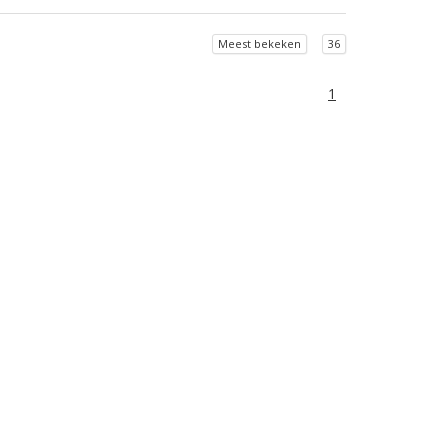
Meest bekeken
36
1