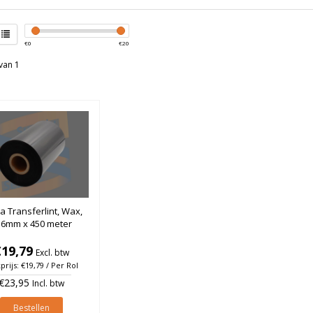
€
0
€
20
van 1
a Transferlint, Wax,
56mm x 450 meter
€19,79
Excl. btw
prijs: €19,79 / Per Rol
€23,95
Incl. btw
Bestellen