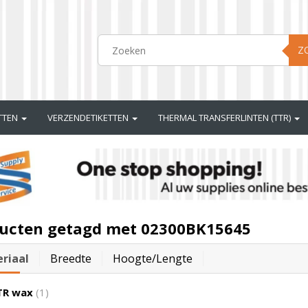
Z
ETTEN
VERZENDETIKETTEN
THERMAL TRANSFERLINTEN (TTR)
ucten getagd met 02300BK15645
riaal
Breedte
Hoogte/lengte
TR wax
(1)