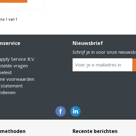
na 1 van 1
nservice
Nieuwsbrief
Schrijf je in voor onze nieuwsb
t
pply Service B.V.
stelde vragen
eleid
ne voorwaarden
 statement
indienen
lmethoden
Recente berichten