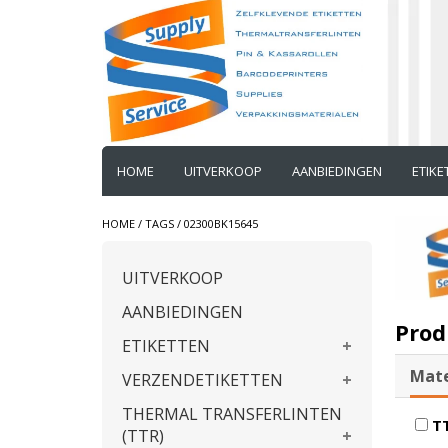
HOME
UITVERKOOP
AANBIEDINGEN
ETIK
HOME
/
TAGS
/
02300BK15645
UITVERKOOP
AANBIEDINGEN
Prod
ETIKETTEN
Mate
VERZENDETIKETTEN
THERMAL TRANSFERLINTEN
T
(TTR)