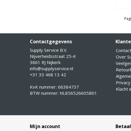
Pagi
Contactgegevens
Klante
Supply Service B.V.
Contac
Nijverheidsstraat 25-K
Over Su
3861 RJ Nijkerk
Veelge
info@supplyservice.nl
Retourb
+31 33 468 13 42
Algeme
Privacy
KvK nummer: 66384737
Klacht 
BTW nummer: NL856526605B01
Mijn account
Betaa